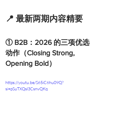
📍 最新两期内容精要
① B2B：2026 的三项优选
动作（Closing Strong, 
Opening Bold）
https://youtu.be/S65iC6hu09Q?
si=pSuTXQsl3CsnvQKq 