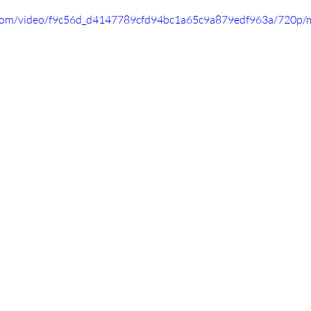
ic.com/video/f9c56d_d4147789cfd94bc1a65c9a879edf963a/720p/