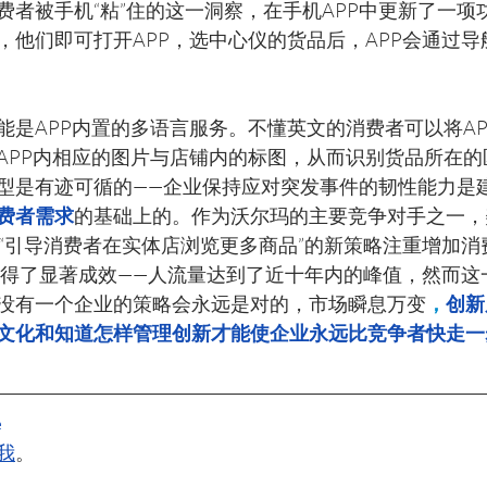
费者被手机“粘”住的这一洞察，在手机APP中更新了一项
，他们即可打开APP，选中心仪的货品后，APP会通过
能是APP内置的多语言服务。不懂英文的消费者可以将A
APP内相应的图片与店铺内的标图，从而识别货品所在的
型是有迹可循的——企业保持应对突发事件的韧性能力是
费者需求
的基础上的。作为沃尔玛的主要竞争对手之一，
7年实施的“引导消费者在实体店浏览更多商品”的新策略注重增加
时获得了显著成效——人流量达到了近十年内的峰值，然而
没有一个企业的策略会永远是对的，市场瞬息万变
，
创新
文化和知道怎样管理创新才能使企业永远比竞争者快走一
e
我
。