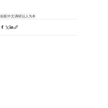
创新
中文
调研
以人为本
最新文章
查看全部